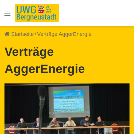
Auswahl
Startseite
/
Verträge AggerEnergie
Verträge
AggerEnergie