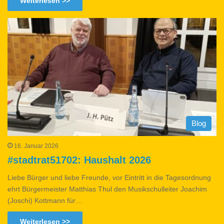
Weiterlesen >>
Blog
16. Januar 2026
#stadtrat51702: Haushalt 2026
Liebe Bürger und liebe Freunde, vor Eintritt in die Tagesordnung
ehrt Bürgermeister Matthias Thul den Musikschulleiter Joachim
(Joschi) Kottmann für…
Weiterlesen >>