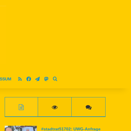
RSS
Facebook
Telegram
Mastodon
ESSUM
Suche nach
#stadtrat51702: UWG-Anfrage