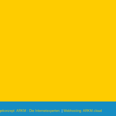
konzept: ARKM - Die Internetexperten.
|
Webhosting: ARKM.cloud