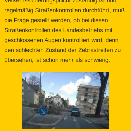
Verkehrssicherungspflicht zuständig ist und
regelmäßig Straßenkontrollen durchführt, muß
die Frage gestellt werden, ob bei diesen
Straßenkontrollen des Landesbetriebs mit
geschlossenen Augen kontrolliert wird, denn
den schlechten Zustand der Zebrastreifen zu
übersehen, ist schon mehr als schwierig.