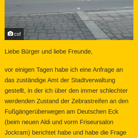
cof
Liebe Bürger und liebe Freunde,
vor einigen Tagen habe ich eine Anfrage an
das zuständige Amt der Stadtverwaltung
gestellt, in der ich über den immer schlechter
werdenden Zustand der Zebrastreifen an den
Fußgängerüberwegen am Deutschen Eck
(beim neuen Aldi und vorm Friseursalon
Jockram) berichtet habe und habe die Frage