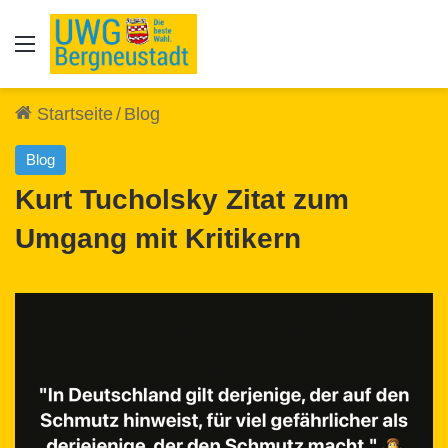
Auswahl
Startseite
/
Blog
Blog
Kurt Tucholsky Zitat zum
Umgang mit Kritikern