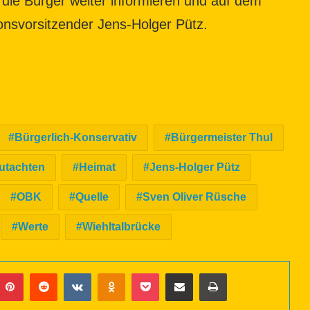
 die Bürger weiter informieren und auf dem
nsvorsitzender Jens-Holger Pütz.
Bürgerlich-Konservativ
Bürgermeister Thul
utachten
Heimat
Jens-Holger Pütz
OBK
Quelle
Sven Oliver Rüsche
Werte
Wiehltalbrücke
Pinterest
Reddit
VKontakte
Odnoklassniki
Pocket
Teil dies per eMail
Ausdrucken