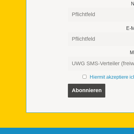
N
E-M
Mo
Hiermit akzeptiere 