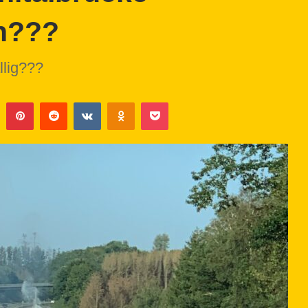
n???
llig???
Tumblr
Pinterest
Reddit
VKontakte
Odnoklassniki
Pocket