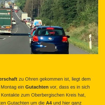
erschaft
zu Ohren gekommen ist, liegt dem
e Montag ein
Gutachten
vor, dass es in sich
e Kontakte zum Oberbergischen Kreis hat,
gten Gutachten um die
A4
und hier ganz