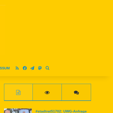
RSS
Facebook
Telegram
Mastodon
ESSUM
Suche nach
#stadtrat51702: UWG-Anfrage