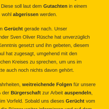
 Diese soll laut dem
Gutachten
in einem
s wohl
abgerissen
werden.
em
Gerücht
gerade nach. Unser
nder Sven Oliver Rüsche hat unverzüglich
Kenntnis gesetzt und ihn gebeten, diesem
ul hat zugesagt, umgehend mit den
schen Kreises zu sprechen, um uns im
tte auch noch nichts davon gehört.
wahrheiten,
weitreichende
Folgen
für unsere
% der
Bürgerschaft
zur Arbeit
auspendeln
,
s im Vorfeld. Sobald uns dieses
Gerücht
vom