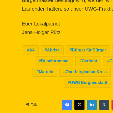
Bürgermeister bestätigt wird, werden wir
Laufenden halten, so unser UWG-Fraktio
Euer Lokalpatriot
Jens-Holger Pütz
A4
Abriss
Bürger für Bürger
Buschtrommel
Gerücht
G
Marode
Oberbergischer Kreis
UWG Bergneustadt
Facebook
X
LinkedIn
Tumblr
Teilen