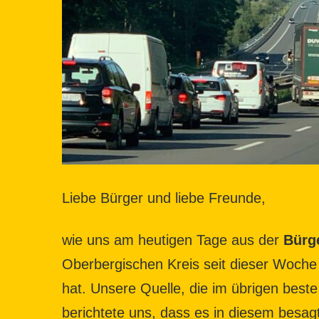
Liebe Bürger und liebe Freunde,
wie uns am heutigen Tage aus der
Bürg
Oberbergischen Kreis seit dieser Woch
hat. Unsere Quelle, die im übrigen best
berichtete uns, dass es in diesem besa