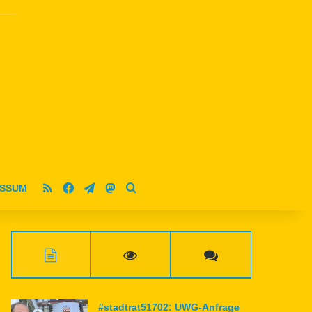
RSS
Facebook
Telegram
Mastodon
ESSUM
Suche nach
#stadtrat51702: UWG-Anfrage