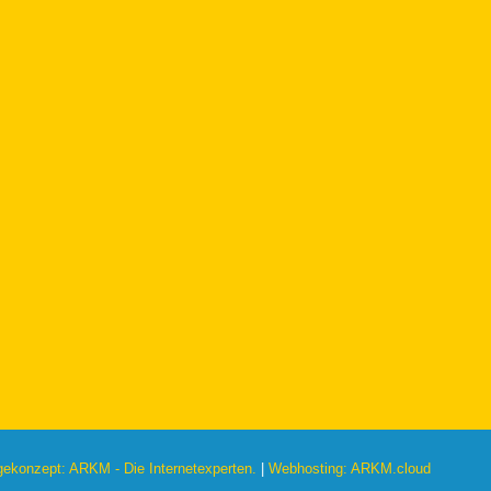
konzept: ARKM - Die Internetexperten.
|
Webhosting: ARKM.cloud