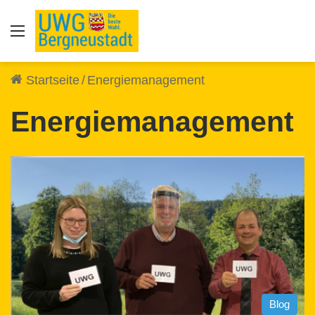
Auswahl
Startseite
/
Energiemanagement
Energiemanagement
Blog