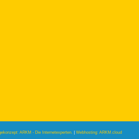
konzept: ARKM - Die Internetexperten.
|
Webhosting: ARKM.cloud