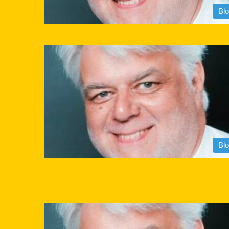
Bl
Bl