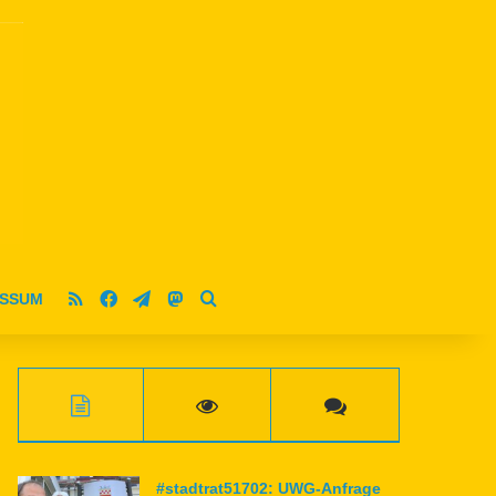
RSS
Facebook
Telegram
Mastodon
ESSUM
Suche nach
#stadtrat51702: UWG-Anfrage