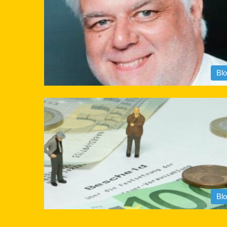
Bl
Bl