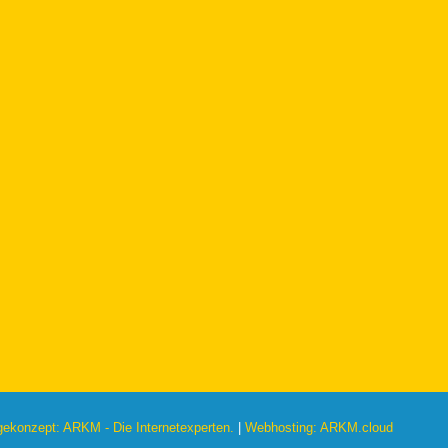
konzept: ARKM - Die Internetexperten.
|
Webhosting: ARKM.cloud