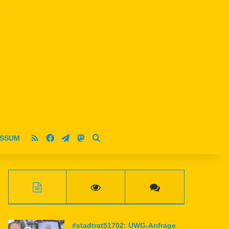
RSS
Facebook
Telegram
Mastodon
ESSUM
Suche nach
#stadtrat51702: UWG-Anfrage