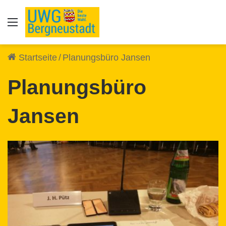
Auswahl
Startseite
/
Planungsbüro Jansen
Planungsbüro
Jansen