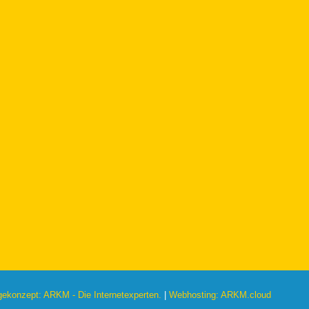
konzept: ARKM - Die Internetexperten.
|
Webhosting: ARKM.cloud