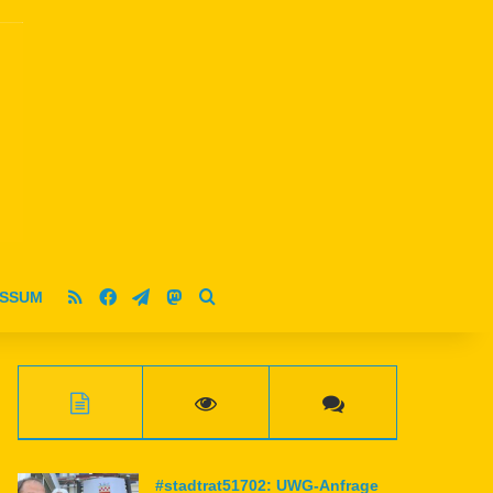
RSS
Facebook
Telegram
Mastodon
ESSUM
Suche nach
#stadtrat51702: UWG-Anfrage