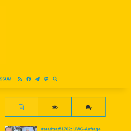
RSS
Facebook
Telegram
Mastodon
ESSUM
Suche nach
#stadtrat51702: UWG-Anfrage