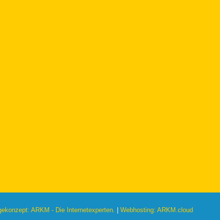
konzept: ARKM - Die Internetexperten.
|
Webhosting: ARKM.cloud