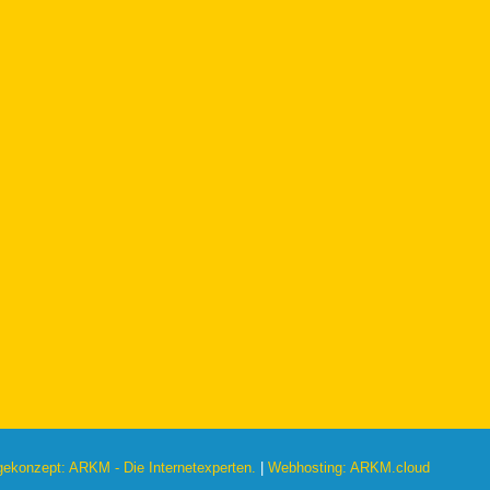
konzept: ARKM - Die Internetexperten.
|
Webhosting: ARKM.cloud