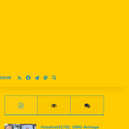
RSS
Facebook
Telegram
Mastodon
ESSUM
Suche nach
#stadtrat51702: UWG-Anfrage