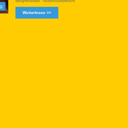
Bergneustadt - Ausschussbericht.
og
Weiterlesen >>