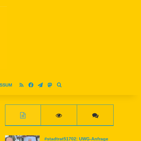
RSS
Facebook
Telegram
Mastodon
ESSUM
Suche nach
#stadtrat51702: UWG-Anfrage