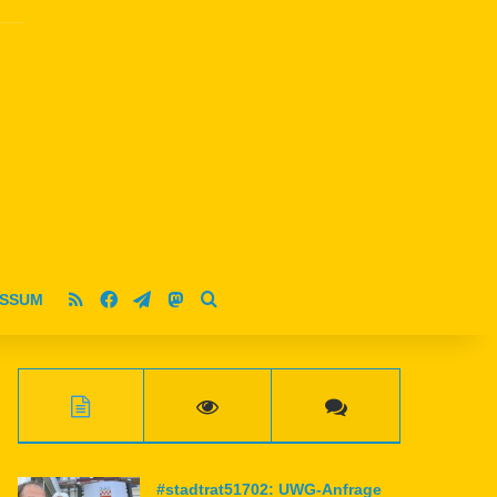
RSS
Facebook
Telegram
Mastodon
ESSUM
Suche nach
#stadtrat51702: UWG-Anfrage