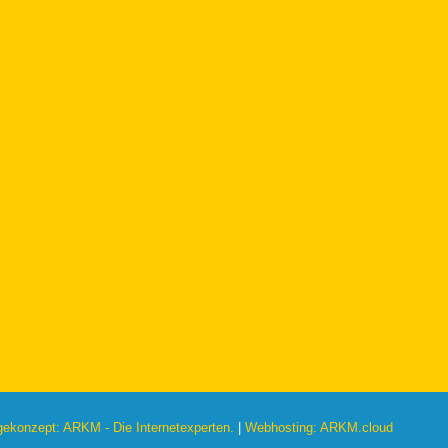
konzept: ARKM - Die Internetexperten.
|
Webhosting: ARKM.cloud