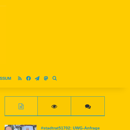
RSS
Facebook
Telegram
Mastodon
ESSUM
Suche nach
#stadtrat51702: UWG-Anfrage