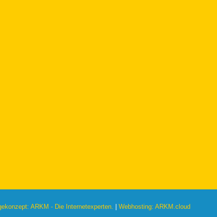
konzept: ARKM - Die Internetexperten.
|
Webhosting: ARKM.cloud