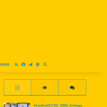
RSS
Facebook
Telegram
Mastodon
ESSUM
Suche nach
#stadtrat51702: UWG-Anfrage