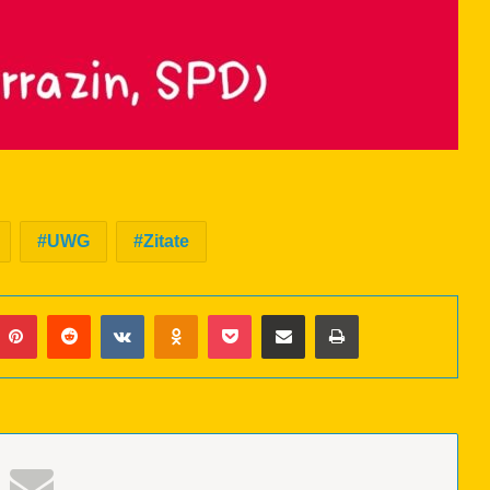
UWG
Zitate
Pinterest
Reddit
VKontakte
Odnoklassniki
Pocket
Teil dies per eMail
Ausdrucken