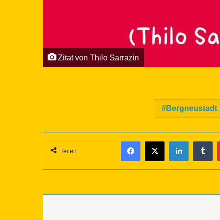
Zitat von Thilo Sarrazin
Bergneustadt
Facebook
X
LinkedIn
Tumblr
Teilen