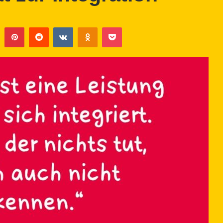
Tumblr
Pinterest
Reddit
VKontakte
Odnoklassniki
Pocket