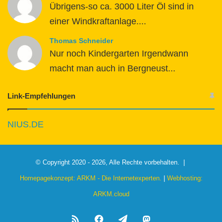
Übrigens-so ca. 3000 Liter Öl sind in
einer Windkraftanlage....
Thomas Schneider
Nur noch Kindergarten Irgendwann
macht man auch in Bergneust...
Link-Empfehlungen
NIUS.DE
© Copyright 2020 - 2026, Alle Rechte vorbehalten. |
Homepagekonzept: ARKM - Die Internetexperten.
|
Webhosting:
ARKM.cloud
RSS
Facebook
Telegram
Mastodon