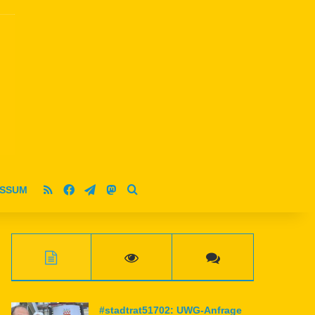
RSS
Facebook
Telegram
Mastodon
ESSUM
Suche nach
#stadtrat51702: UWG-Anfrage