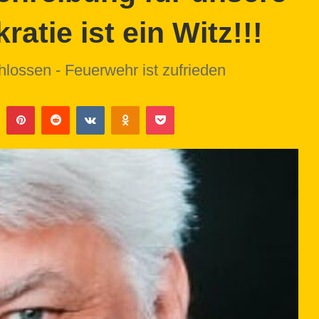
atie ist ein Witz!!!
lossen - Feuerwehr ist zufrieden
Tumblr
Pinterest
Reddit
VKontakte
Odnoklassniki
Pocket