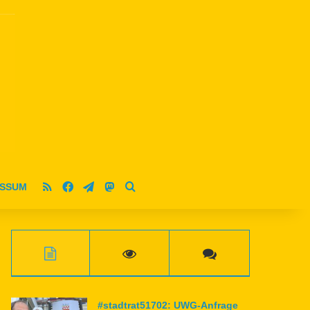
RSS
Facebook
Telegram
Mastodon
ESSUM
Suche nach
#stadtrat51702: UWG-Anfrage