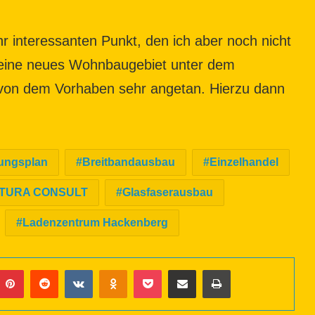
ehr interessanten Punkt, den ich aber noch nicht
 eine neues Wohnbaugebiet unter dem
n von dem Vorhaben sehr angetan. Hierzu dann
ungsplan
Breitbandausbau
Einzelhandel
TURA CONSULT
Glasfaserausbau
Ladenzentrum Hackenberg
Pinterest
Reddit
VKontakte
Odnoklassniki
Pocket
Teil dies per eMail
Ausdrucken